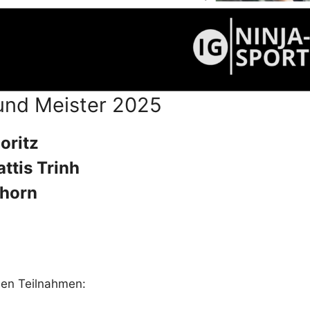
und Meister 2025
oritz
ttis Trinh
hhorn
den Teilnahmen: