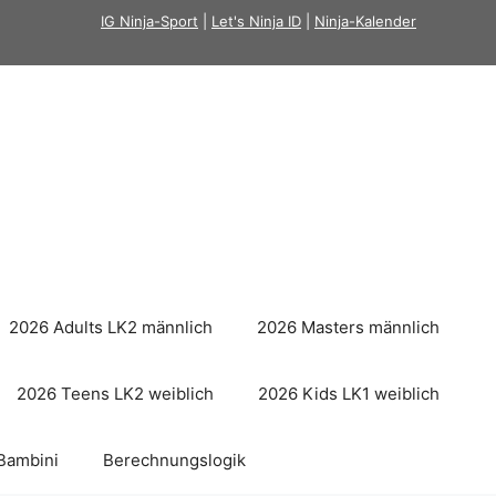
IG Ninja-Sport
|
Let's Ninja ID
|
Ninja-Kalender
2026 Adults LK2 männlich
2026 Masters männlich
2026 Teens LK2 weiblich
2026 Kids LK1 weiblich
Bambini
Berechnungslogik