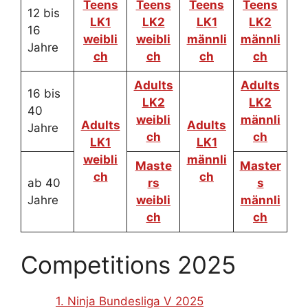
Teens
Teens
Teens
Teens
12 bis
LK1
LK2
LK1
LK2
16
weibli
weibli
männli
männli
Jahre
ch
ch
ch
ch
Adults
Adults
16 bis
LK2
LK2
40
weibli
männli
Adults
Adults
Jahre
ch
ch
LK1
LK1
weibli
männli
Maste
Master
ch
ch
ab 40
rs
s
Jahre
weibli
männli
ch
ch
Competitions 2025
1. Ninja Bundesliga V 2025