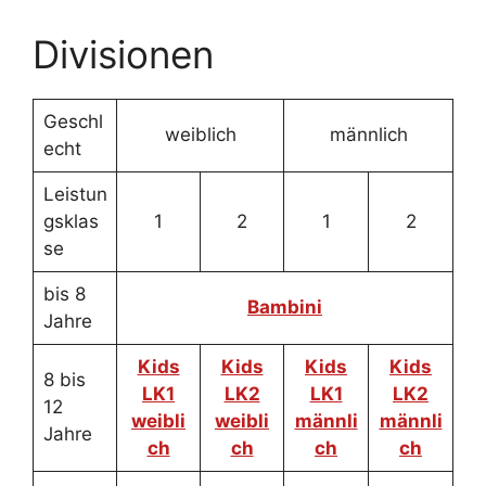
Divisionen
Geschl
weiblich
männlich
echt
Leistun
gsklas
1
2
1
2
se
bis 8
Bambini
Jahre
Kids
Kids
Kids
Kids
8 bis
LK1
LK2
LK1
LK2
12
weibli
weibli
männli
männli
Jahre
ch
ch
ch
ch