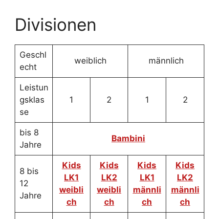
Divisionen
Geschl
weiblich
männlich
echt
Leistun
gsklas
1
2
1
2
se
bis 8
Bambini
Jahre
Kids
Kids
Kids
Kids
8 bis
LK1
LK2
LK1
LK2
12
weibli
weibli
männli
männli
Jahre
ch
ch
ch
ch