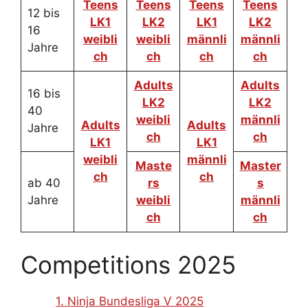
Teens
Teens
Teens
Teens
12 bis
LK1
LK2
LK1
LK2
16
weibli
weibli
männli
männli
Jahre
ch
ch
ch
ch
Adults
Adults
16 bis
LK2
LK2
40
weibli
männli
Adults
Adults
Jahre
ch
ch
LK1
LK1
weibli
männli
Maste
Master
ch
ch
ab 40
rs
s
Jahre
weibli
männli
ch
ch
Competitions 2025
1. Ninja Bundesliga V 2025