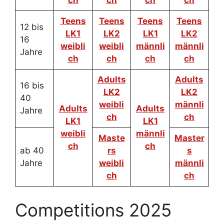
ch
ch
ch
ch
Teens
Teens
Teens
Teens
12 bis
LK1
LK2
LK1
LK2
16
weibli
weibli
männli
männli
Jahre
ch
ch
ch
ch
Adults
Adults
16 bis
LK2
LK2
40
weibli
männli
Adults
Adults
Jahre
ch
ch
LK1
LK1
weibli
männli
Maste
Master
ch
ch
ab 40
rs
s
Jahre
weibli
männli
ch
ch
Competitions 2025