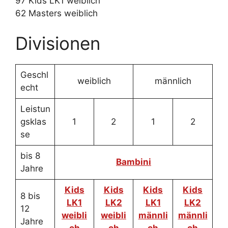
97 Kids LK1 weiblich
62 Masters weiblich
Divisionen
Geschl
weiblich
männlich
echt
Leistun
gsklas
1
2
1
2
se
bis 8
Bambini
Jahre
Kids
Kids
Kids
Kids
8 bis
LK1
LK2
LK1
LK2
12
weibli
weibli
männli
männli
Jahre