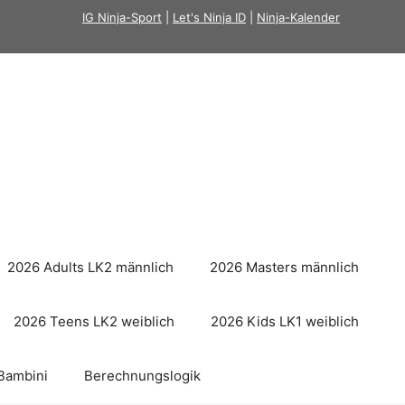
IG Ninja-Sport
|
Let's Ninja ID
|
Ninja-Kalender
2026 Adults LK2 männlich
2026 Masters männlich
2026 Teens LK2 weiblich
2026 Kids LK1 weiblich
Bambini
Berechnungslogik