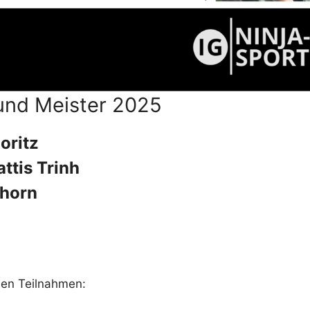
und Meister 2025
oritz
ttis Trinh
hhorn
den Teilnahmen: