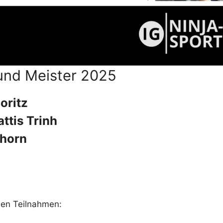
und Meister 2025
oritz
ttis Trinh
hhorn
den Teilnahmen: