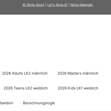
IG Ninja-Sport
|
Let's Ninja ID
|
Ninja-Kalender
2026 Adults LK2 männlich
2026 Masters männlich
2026 Teens LK2 weiblich
2026 Kids LK1 weiblich
Bambini
Berechnungslogik