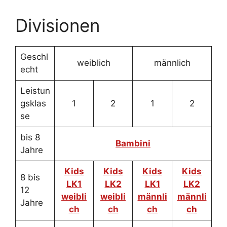
Divisionen
Geschl
weiblich
männlich
echt
Leistun
gsklas
1
2
1
2
se
bis 8
Bambini
Jahre
Kids
Kids
Kids
Kids
8 bis
LK1
LK2
LK1
LK2
12
weibli
weibli
männli
männli
Jahre
ch
ch
ch
ch