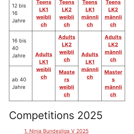
Teens
Teens
Teens
Teens
12 bis
LK1
LK2
LK1
LK2
16
weibli
weibli
männli
männli
Jahre
ch
ch
ch
ch
Adults
Adults
16 bis
LK2
LK2
40
weibli
männli
Adults
Adults
Jahre
ch
ch
LK1
LK1
weibli
männli
Maste
Master
ch
ch
ab 40
rs
s
Jahre
weibli
männli
ch
ch
Competitions 2025
1. Ninja Bundesliga V 2025