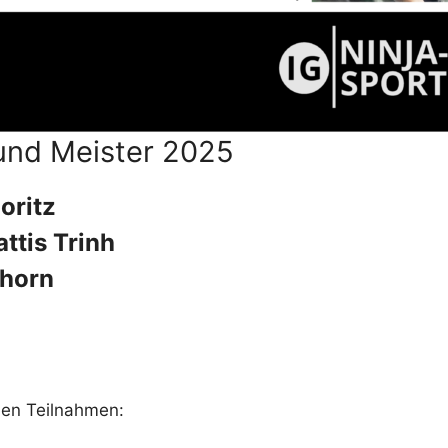
und Meister 2025
oritz
ttis Trinh
hhorn
den Teilnahmen: