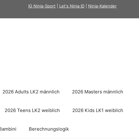
IG Ninja-Sport
|
Let's Ninja ID
|
Ninja-Kalender
2026 Adults LK2 männlich
2026 Masters männlich
2026 Teens LK2 weiblich
2026 Kids LK1 weiblich
Bambini
Berechnungslogik