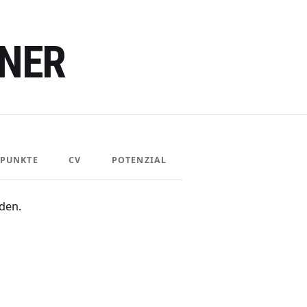
INER
PUNKTE
CV
POTENZIAL
den.