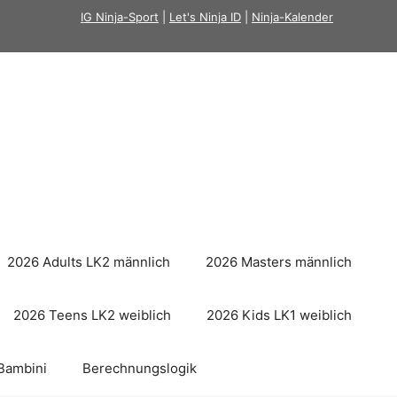
IG Ninja-Sport
|
Let's Ninja ID
|
Ninja-Kalender
2026 Adults LK2 männlich
2026 Masters männlich
2026 Teens LK2 weiblich
2026 Kids LK1 weiblich
Bambini
Berechnungslogik