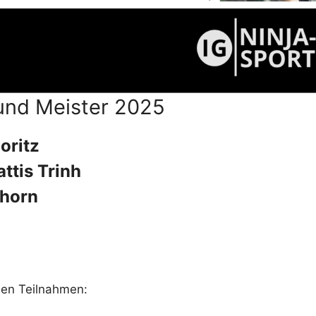
und Meister 2025
oritz
ttis Trinh
hhorn
den Teilnahmen: