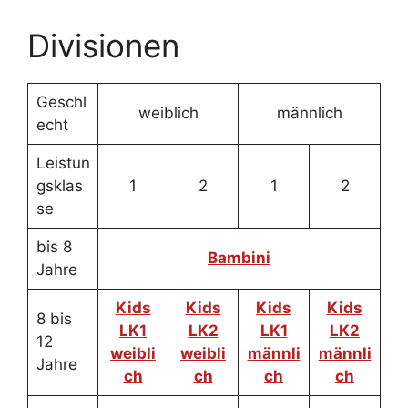
Divisionen
Geschl
weiblich
männlich
echt
Leistun
gsklas
1
2
1
2
se
bis 8
Bambini
Jahre
Kids
Kids
Kids
Kids
8 bis
LK1
LK2
LK1
LK2
12
weibli
weibli
männli
männli
Jahre
ch
ch
ch
ch