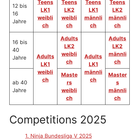
Teens
Teens
Teens
Teens
12 bis
LK1
LK2
LK1
LK2
16
weibli
weibli
männli
männli
Jahre
ch
ch
ch
ch
Adults
Adults
16 bis
LK2
LK2
40
weibli
männli
Adults
Adults
Jahre
ch
ch
LK1
LK1
weibli
männli
Maste
Master
ch
ch
ab 40
rs
s
Jahre
weibli
männli
ch
ch
Competitions 2025
1. Ninja Bundesliga V 2025