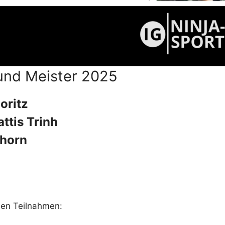
und Meister 2025
oritz
ttis Trinh
hhorn
den Teilnahmen: