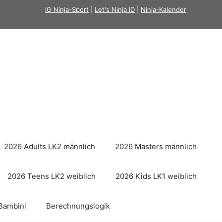
IG Ninja-Sport
|
Let's Ninja ID
|
Ninja-Kalender
2026 Adults LK2 männlich
2026 Masters männlich
2026 Teens LK2 weiblich
2026 Kids LK1 weiblich
Bambini
Berechnungslogik