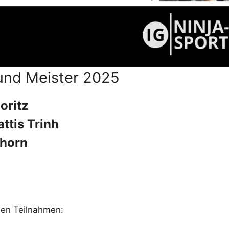
und Meister 2025
oritz
ttis Trinh
hhorn
den Teilnahmen: