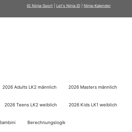
IG Ninja-Sport
|
Let's Ninja ID
|
Ninja-Kalender
2026 Adults LK2 männlich
2026 Masters männlich
2026 Teens LK2 weiblich
2026 Kids LK1 weiblich
Bambini
Berechnungslogik