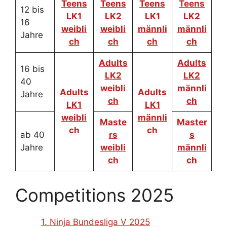
Teens
Teens
Teens
Teens
12 bis
LK1
LK2
LK1
LK2
16
weibli
weibli
männli
männli
Jahre
ch
ch
ch
ch
Adults
Adults
16 bis
LK2
LK2
40
weibli
männli
Adults
Adults
Jahre
ch
ch
LK1
LK1
weibli
männli
Maste
Master
ch
ch
ab 40
rs
s
Jahre
weibli
männli
ch
ch
Competitions 2025
1. Ninja Bundesliga V 2025