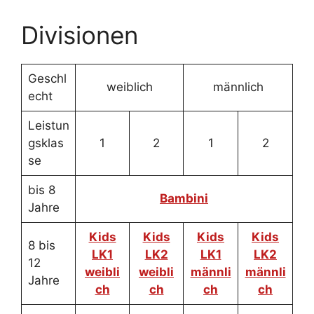
Divisionen
Geschl
weiblich
männlich
echt
Leistun
gsklas
1
2
1
2
se
bis 8
Bambini
Jahre
Kids
Kids
Kids
Kids
8 bis
LK1
LK2
LK1
LK2
12
weibli
weibli
männli
männli
Jahre
ch
ch
ch
ch