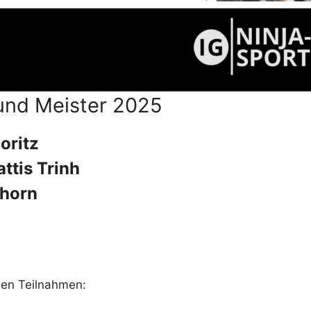
und Meister 2025
oritz
ttis Trinh
hhorn
den Teilnahmen: