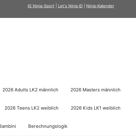
IG Ninja-Sport
|
Let's Ninja ID
|
Ninja-Kalender
2026 Adults LK2 männlich
2026 Masters männlich
2026 Teens LK2 weiblich
2026 Kids LK1 weiblich
Bambini
Berechnungslogik