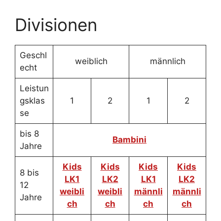
Divisionen
Geschl
weiblich
männlich
echt
Leistun
gsklas
1
2
1
2
se
bis 8
Bambini
Jahre
Kids
Kids
Kids
Kids
8 bis
LK1
LK2
LK1
LK2
12
weibli
weibli
männli
männli
Jahre
ch
ch
ch
ch