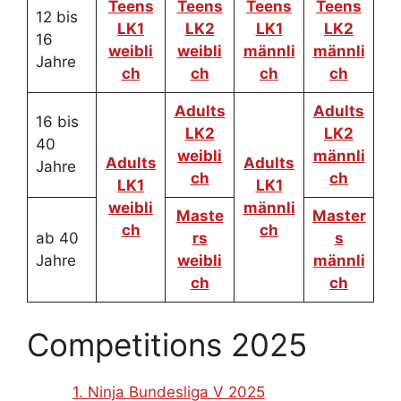
Teens
Teens
Teens
Teens
12 bis
LK1
LK2
LK1
LK2
16
weibli
weibli
männli
männli
Jahre
ch
ch
ch
ch
Adults
Adults
16 bis
LK2
LK2
40
weibli
männli
Adults
Adults
Jahre
ch
ch
LK1
LK1
weibli
männli
Maste
Master
ch
ch
ab 40
rs
s
Jahre
weibli
männli
ch
ch
Competitions 2025
1. Ninja Bundesliga V 2025