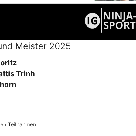
und Meister 2025
oritz
ttis Trinh
hhorn
den Teilnahmen: