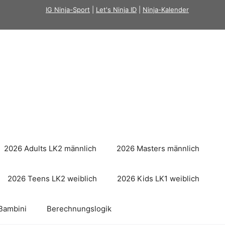
IG Ninja-Sport
|
Let's Ninja ID
|
Ninja-Kalender
2026 Adults LK2 männlich
2026 Masters männlich
2026 Teens LK2 weiblich
2026 Kids LK1 weiblich
Bambini
Berechnungslogik