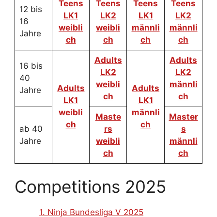
Teens
Teens
Teens
Teens
12 bis
LK1
LK2
LK1
LK2
16
weibli
weibli
männli
männli
Jahre
ch
ch
ch
ch
Adults
Adults
16 bis
LK2
LK2
40
weibli
männli
Adults
Adults
Jahre
ch
ch
LK1
LK1
weibli
männli
Maste
Master
ch
ch
ab 40
rs
s
Jahre
weibli
männli
ch
ch
Competitions 2025
1. Ninja Bundesliga V 2025