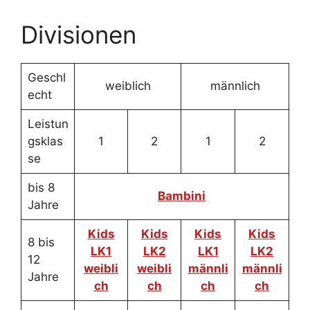
Divisionen
Geschl
weiblich
männlich
echt
Leistun
gsklas
1
2
1
2
se
bis 8
Bambini
Jahre
Kids
Kids
Kids
Kids
8 bis
LK1
LK2
LK1
LK2
12
weibli
weibli
männli
männli
Jahre
ch
ch
ch
ch