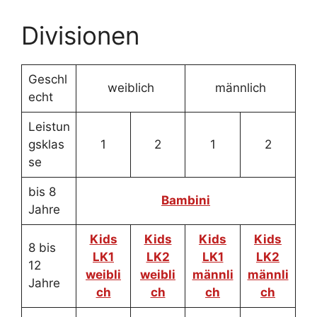
Divisionen
Geschl
weiblich
männlich
echt
Leistun
gsklas
1
2
1
2
se
bis 8
Bambini
Jahre
Kids
Kids
Kids
Kids
8 bis
LK1
LK2
LK1
LK2
12
weibli
weibli
männli
männli
Jahre
ch
ch
ch
ch