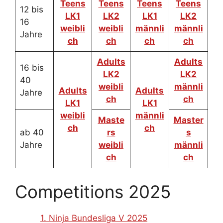
Teens
Teens
Teens
Teens
12 bis
LK1
LK2
LK1
LK2
16
weibli
weibli
männli
männli
Jahre
ch
ch
ch
ch
Adults
Adults
16 bis
LK2
LK2
40
weibli
männli
Adults
Adults
Jahre
ch
ch
LK1
LK1
weibli
männli
Maste
Master
ch
ch
ab 40
rs
s
Jahre
weibli
männli
ch
ch
Competitions 2025
1. Ninja Bundesliga V 2025