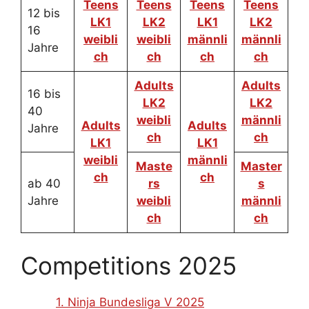
Teens
Teens
Teens
Teens
12 bis
LK1
LK2
LK1
LK2
16
weibli
weibli
männli
männli
Jahre
ch
ch
ch
ch
Adults
Adults
16 bis
LK2
LK2
40
weibli
männli
Adults
Adults
Jahre
ch
ch
LK1
LK1
weibli
männli
Maste
Master
ch
ch
ab 40
rs
s
Jahre
weibli
männli
ch
ch
Competitions 2025
1. Ninja Bundesliga V 2025