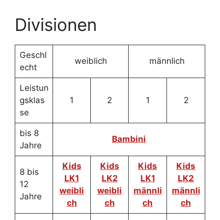
Divisionen
Geschl
weiblich
männlich
echt
Leistun
gsklas
1
2
1
2
se
bis 8
Bambini
Jahre
Kids
Kids
Kids
Kids
8 bis
LK1
LK2
LK1
LK2
12
weibli
weibli
männli
männli
Jahre
ch
ch
ch
ch