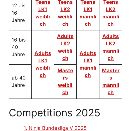
Teens
Teens
Teens
Teens
12 bis
LK1
LK2
LK1
LK2
16
weibli
weibli
männli
männli
Jahre
ch
ch
ch
ch
Adults
Adults
16 bis
LK2
LK2
40
weibli
männli
Adults
Adults
Jahre
ch
ch
LK1
LK1
weibli
männli
Maste
Master
ch
ch
ab 40
rs
s
Jahre
weibli
männli
ch
ch
Competitions 2025
1. Ninja Bundesliga V 2025