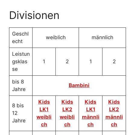
Divisionen
Geschl
weiblich
männlich
echt
Leistun
gsklas
1
2
1
2
se
bis 8
Bambini
Jahre
Kids
Kids
Kids
Kids
8 bis
LK1
LK2
LK1
LK2
12
weibli
weibli
männli
männli
Jahre
ch
ch
ch
ch