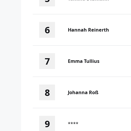
6
Hannah Reinerth
7
Emma Tullius
8
Johanna Roß
9
****