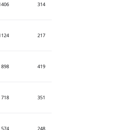
1406
314
1124
217
898
419
718
351
574
248