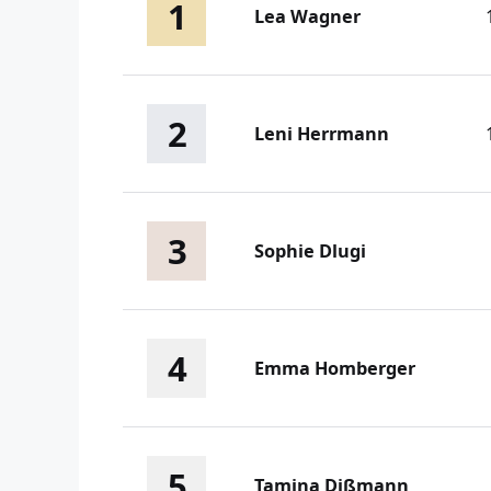
1
Lea Wagner
2
Leni Herrmann
3
Sophie Dlugi
4
Emma Homberger
5
Tamina Dißmann