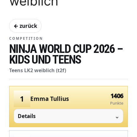
weiblich
← zurück
COMPETITION
NINJA WORLD CUP 2026 –
KIDS UND TEENS
Teens LK2 weiblich (t2f)
1406
1
Emma Tullius
Punkte
Details