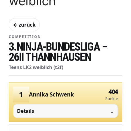
weiblich
← zurück
COMPETITION
3.NINJA-BUNDESLIGA –
26II THANNHAUSEN
Teens LK2 weiblich (t2f)
404
1
Annika Schwenk
Punkte
Details