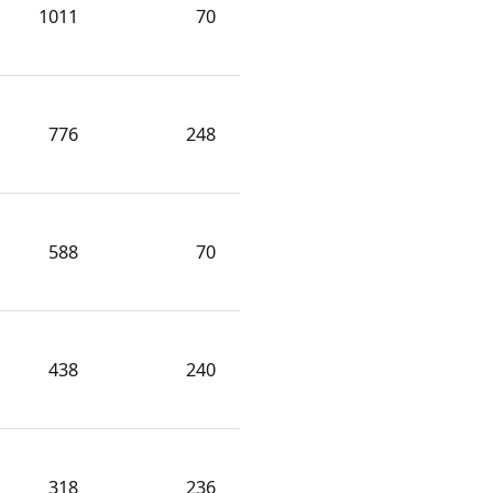
1011
70
776
248
588
70
438
240
318
236