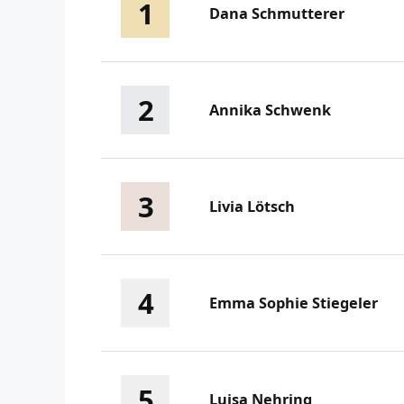
1
Dana Schmutterer
2
Annika Schwenk
3
Livia Lötsch
4
Emma Sophie Stiegeler
5
Luisa Nehring