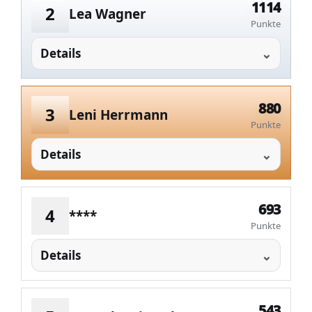
1114
2
Lea Wagner
Punkte
Details
880
3
Leni Herrmann
Punkte
Details
693
4
****
Punkte
Details
543