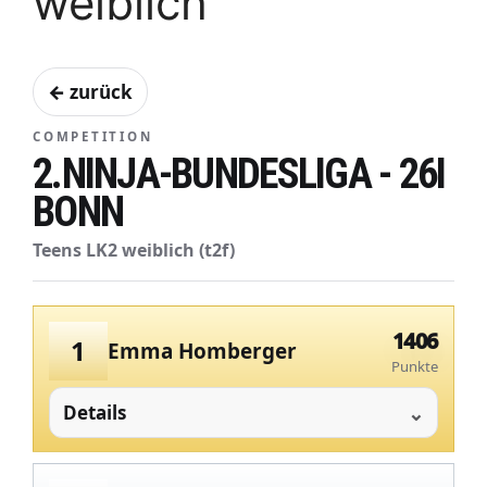
weiblich
← zurück
COMPETITION
2.NINJA-BUNDESLIGA - 26I
BONN
Teens LK2 weiblich (t2f)
1406
1
Emma Homberger
Punkte
Details