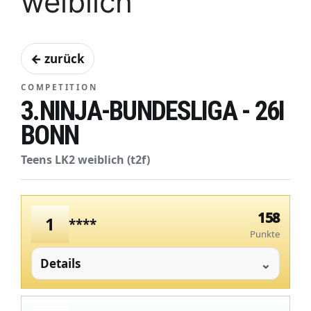
weiblich
← zurück
COMPETITION
3.NINJA-BUNDESLIGA - 26I
BONN
Teens LK2 weiblich (t2f)
158
1
****
Punkte
Details