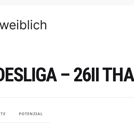
weiblich
DESLIGA – 26II T
KTE
POTENZIAL