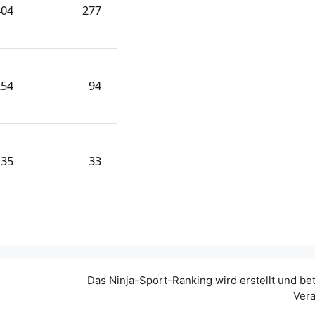
404
277
254
94
135
33
Das Ninja-Sport-Ranking wird erstellt und be
Vera