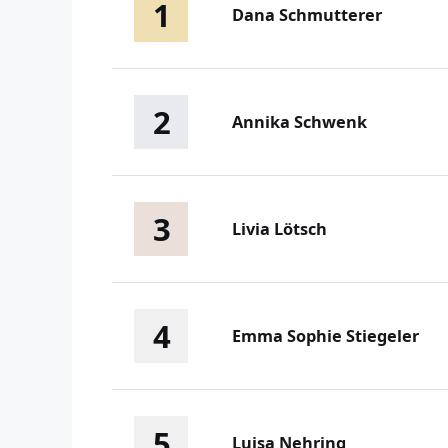
1
Dana Schmutterer
2
Annika Schwenk
3
Livia Lötsch
4
Emma Sophie Stiegeler
5
Luisa Nehring