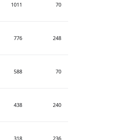
1011
70
776
248
588
70
438
240
318
236