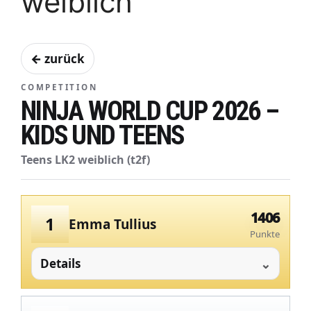
weiblich
← zurück
COMPETITION
NINJA WORLD CUP 2026 –
KIDS UND TEENS
Teens LK2 weiblich (t2f)
1406
1
Emma Tullius
Punkte
Details