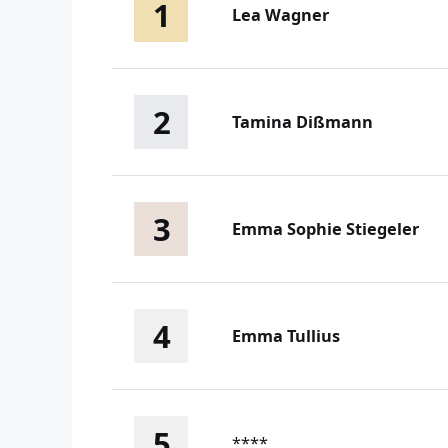
1
Lea Wagner
2
Tamina Dißmann
3
Emma Sophie Stiegeler
4
Emma Tullius
5
****