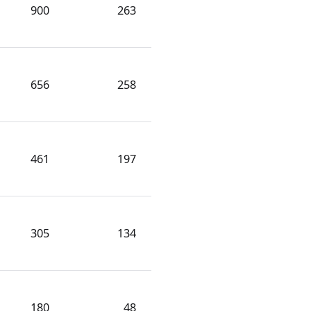
900
263
656
258
461
197
305
134
180
48