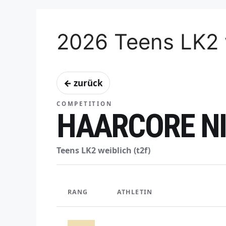
2026 Teens LK2 
← zurück
COMPETITION
HAARCORE NI
Teens LK2 weiblich (t2f)
RANG
ATHLETIN