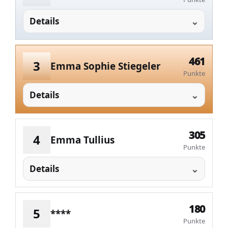
Details
461
3
Emma Sophie Stiegeler
Punkte
Details
305
4
Emma Tullius
Punkte
Details
180
5
****
Punkte