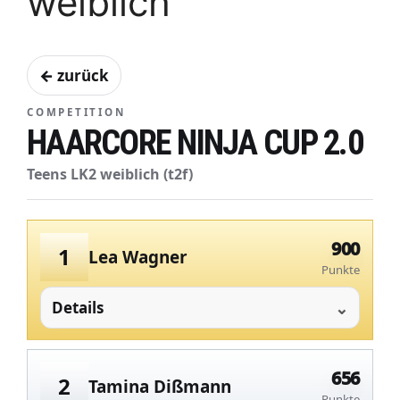
weiblich
← zurück
COMPETITION
HAARCORE NINJA CUP 2.0
Teens LK2 weiblich (t2f)
900
1
Lea Wagner
Punkte
Details
656
2
Tamina Dißmann
Punkte