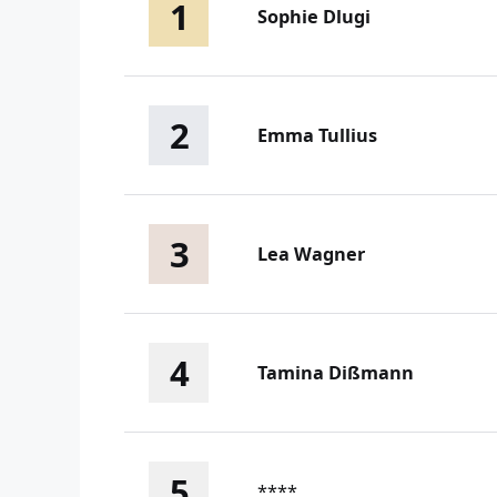
1
Sophie Dlugi
2
Emma Tullius
3
Lea Wagner
4
Tamina Dißmann
5
****