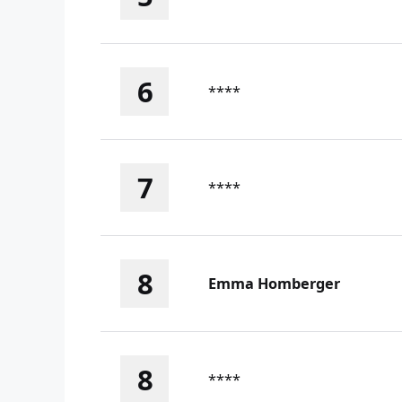
6
****
7
****
8
Emma Homberger
8
****