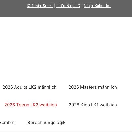
IG Ninja-Sport
|
Let's Ninja ID
|
Ninja-Kalender
2026 Adults LK2 männlich
2026 Masters männlich
2026 Teens LK2 weiblich
2026 Kids LK1 weiblich
Bambini
Berechnungslogik