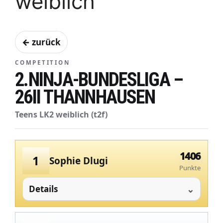
weiblich
← zurück
COMPETITION
2.NINJA-BUNDESLIGA –
26II THANNHAUSEN
Teens LK2 weiblich (t2f)
1406
1
Sophie Dlugi
Punkte
Details