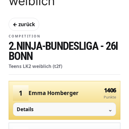
weiblich
← zurück
COMPETITION
2.NINJA-BUNDESLIGA - 26I
BONN
Teens LK2 weiblich (t2f)
1406
1
Emma Homberger
Punkte
Details