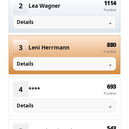
1114
2
Lea Wagner
Punkte
Details
880
3
Leni Herrmann
Punkte
Details
693
4
****
Punkte
Details
543