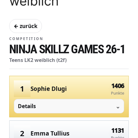
weiblich
← zurück
COMPETITION
NINJA SKILLZ GAMES 26-1
Teens LK2 weiblich (t2f)
1406
1
Sophie Dlugi
Punkte
Details
1131
2
Emma Tullius
Punkte