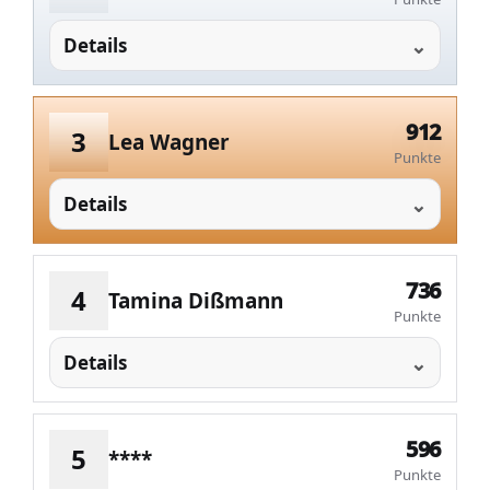
Details
912
3
Lea Wagner
Punkte
Details
736
4
Tamina Dißmann
Punkte
Details
596
5
****
Punkte