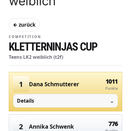
weiblich
← zurück
COMPETITION
KLETTERNINJAS CUP
Teens LK2 weiblich (t2f)
1011
1
Dana Schmutterer
Punkte
Details
776
2
Annika Schwenk
Punkte