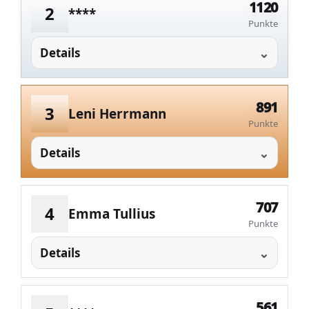
1120
2
****
Punkte
Details
891
3
Leni Herrmann
Punkte
Details
707
4
Emma Tullius
Punkte
Details
561