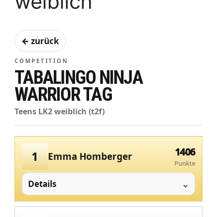
weiblich
← zurück
COMPETITION
TABALINGO NINJA
WARRIOR TAG
Teens LK2 weiblich (t2f)
1406
1
Emma Homberger
Punkte
Details