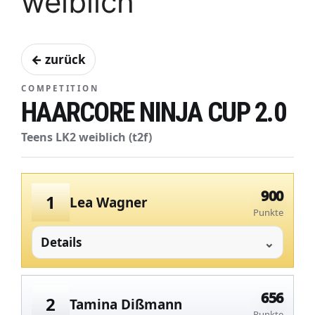
weiblich
← zurück
COMPETITION
HAARCORE NINJA CUP 2.0
Teens LK2 weiblich (t2f)
900
1
Lea Wagner
Punkte
Details
656
2
Tamina Dißmann
Punkte