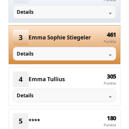
Details
461
3
Emma Sophie Stiegeler
Punkte
Details
305
4
Emma Tullius
Punkte
Details
180
5
****
Punkte