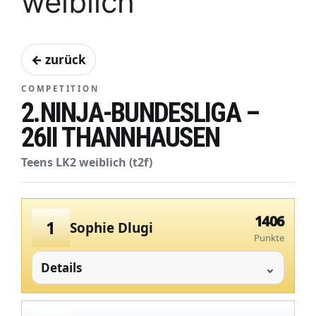
weiblich
← zurück
COMPETITION
2.NINJA-BUNDESLIGA –
26II THANNHAUSEN
Teens LK2 weiblich (t2f)
1406
1
Sophie Dlugi
Punkte
Details