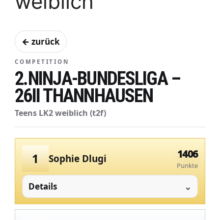
weiblich
← zurück
COMPETITION
2.NINJA-BUNDESLIGA –
26II THANNHAUSEN
Teens LK2 weiblich (t2f)
1406
1
Sophie Dlugi
Punkte
Details