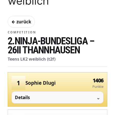
weiblich
← zurück
COMPETITION
2.NINJA-BUNDESLIGA –
26II THANNHAUSEN
Teens LK2 weiblich (t2f)
1406
1
Sophie Dlugi
Punkte
Details