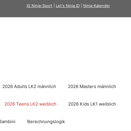
IG Ninja-Sport
|
Let's Ninja ID
|
Ninja-Kalender
2026 Adults LK2 männlich
2026 Masters männlich
2026 Teens LK2 weiblich
2026 Kids LK1 weiblich
Bambini
Berechnungslogik