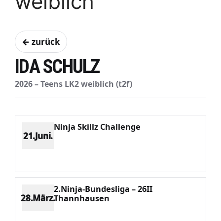
weiblich
← zurück
IDA SCHULZ
2026 – Teens LK2 weiblich (t2f)
Ninja Skillz Challenge
21.Juni.
Platz 4
Punkte 718
CV 1406
Potenzial 146
2.Ninja-Bundesliga – 26II
28.März.
Thannhausen
Platz 7
Punkte 298
CV 1406