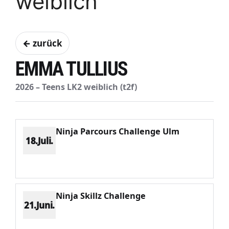
weiblich
← zurück
EMMA TULLIUS
2026 – Teens LK2 weiblich (t2f)
Ninja Parcours Challenge Ulm
18.Juli.
Platz 1
Punkte 1241
CV 1241
Potenzial 278
Ninja Skillz Challenge
21.Juni.
Platz 7
Punkte 366
CV 1406
Potenzial 289