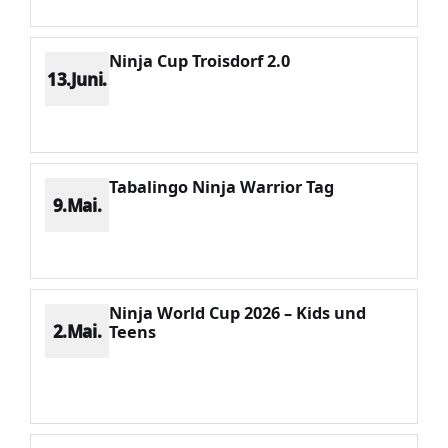
Ninja Cup Troisdorf 2.0
13.Juni.
Platz 7
Punkte 366
CV 1406
Potenzial 294
Tabalingo Ninja Warrior Tag
9.Mai.
Platz 4
Punkte 707
CV 1406
Potenzial 257
Ninja World Cup 2026 – Kids und
2.Mai.
Teens
Platz 1
Punkte 1406
CV 1406
Potenzial 157