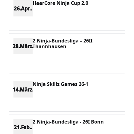
HaarCore Ninja Cup 2.0
26.Apr..
Platz 4
Punkte 305
CV 900
Potenzial 134
2.Ninja-Bundesliga – 26II
28.März.
Thannhausen
Platz 9
Punkte 156
CV 1406
Potenzial 130
Ninja Skillz Games 26-1
14.März.
Platz 2
Punkte 1131
CV 1406
Potenzial 20
2.Ninja-Bundesliga - 26I Bonn
21.Feb..
Platz 9
Punkte 190
CV 1406