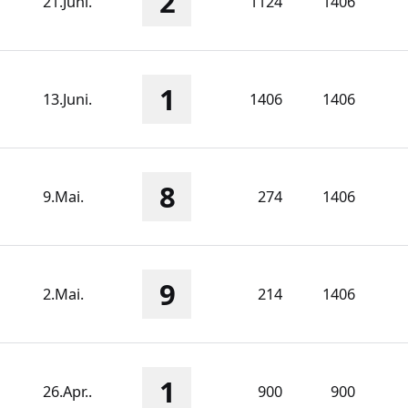
2
21.Juni.
1124
1406
1
13.Juni.
1406
1406
8
9.Mai.
274
1406
9
2.Mai.
214
1406
1
26.Apr..
900
900