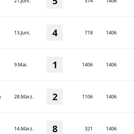
5
21.Juni.
574
1406
4
13.Juni.
718
1406
1
9.Mai.
1406
1406
2
n
28.März.
1106
1406
8
14.März.
321
1406