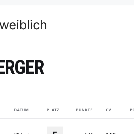
weiblich
ERGER
DATUM
PLATZ
PUNKTE
CV
P