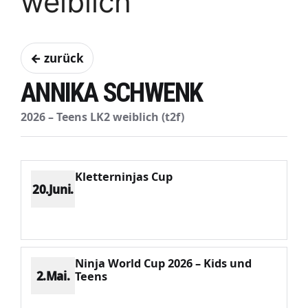
weiblich
← zurück
ANNIKA SCHWENK
2026 – Teens LK2 weiblich (t2f)
Kletterninjas Cup
20.Juni.
Platz 2
Punkte 732
CV 954
Potenzial 244
Ninja World Cup 2026 – Kids und
2.Mai.
Teens
Platz 5
Punkte 561
CV 1406