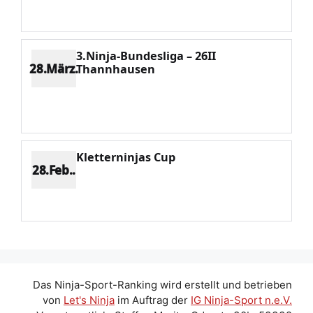
Potenzial 257
3.Ninja-Bundesliga – 26II
28.März.
Thannhausen
Platz 1
Punkte 404
CV 404
Potenzial 277
Kletterninjas Cup
28.Feb..
Platz 2
Punkte 776
CV 1011
Potenzial 248
Das Ninja-Sport-Ranking wird erstellt und betrieben
von
Let's Ninja
im Auftrag der
IG Ninja-Sport n.e.V.