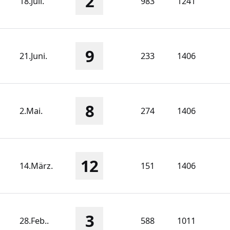
2
18.Juli.
983
1241
9
21.Juni.
233
1406
8
2.Mai.
274
1406
12
14.März.
151
1406
3
28.Feb..
588
1011