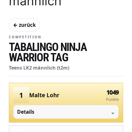
männlich
← zurück
COMPETITION
TABALINGO NINJA
WARRIOR TAG
Teens LK2 männlich (t2m)
1049
1
Malte Lohr
Punkte
Details