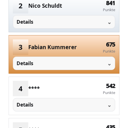
841
2
Nico Schuldt
Punkte
Details
675
3
Fabian Kummerer
Punkte
Details
542
4
****
Punkte
Details
435