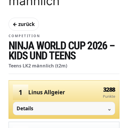
männlich
← zurück
COMPETITION
NINJA WORLD CUP 2026 –
KIDS UND TEENS
Teens LK2 männlich (t2m)
3288
1
Linus Allgeier
Punkte
Details