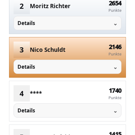
2654
2
Moritz Richter
Punkte
Details
2146
3
Nico Schuldt
Punkte
Details
1740
4
****
Punkte
Details
1415